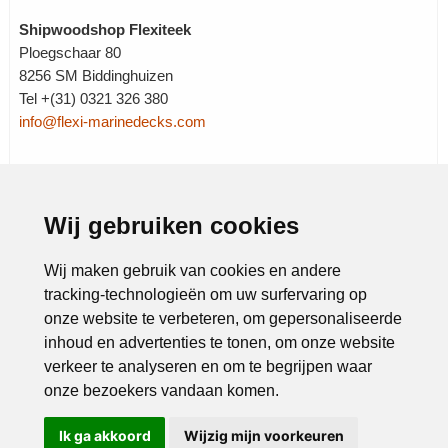
Shipwoodshop Flexiteek
Ploegschaar 80
8256 SM Biddinghuizen
Tel +(31) 0321 326 380
info@flexi-marinedecks.com
Wij gebruiken cookies
Rubrieken:
Aannemers
|
Boten
|
Dienstverlening
|
Jachten
|
Onderhoud
|
Scheepsbouw
|
Watersport
|
Wij maken gebruik van cookies en andere
tracking-technologieën om uw surfervaring op
onze website te verbeteren, om gepersonaliseerde
inhoud en advertenties te tonen, om onze website
verkeer te analyseren en om te begrijpen waar
onze bezoekers vandaan komen.
Ik ga akkoord
Wijzig mijn voorkeuren