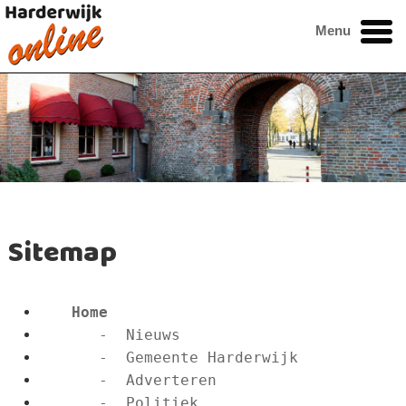
Menu
Sitemap
Home
      -  Nieuws
      -  Gemeente Harderwijk
      -  Adverteren
      -  Politiek