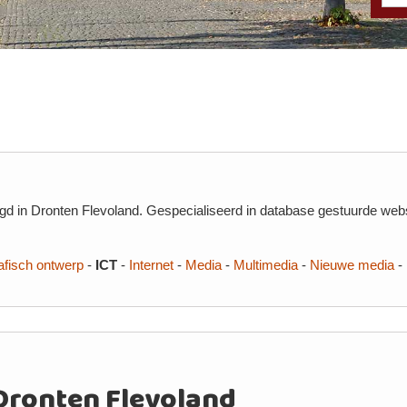
d in Dronten Flevoland. Gespecialiseerd in database gestuurde websit
afisch ontwerp
-
ICT
-
Internet
-
Media
-
Multimedia
-
Nieuwe media
-
Dronten Flevoland