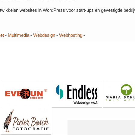
twikkelen websites in WordPress voor start-ups en gevestigde bedrijv
net
-
Multimedia
-
Webdesign
-
Webhosting
-