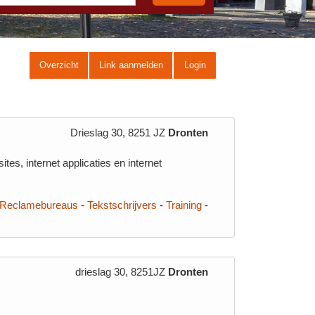
Overzicht
Link aanmelden
Login
Drieslag 30, 8251 JZ
Dronten
es, internet applicaties en internet
Reclamebureaus
-
Tekstschrijvers
-
Training
-
drieslag 30, 8251JZ
Dronten