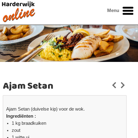
Menu
Ajam Setan
Ajam Setan (duivelse kip) voor de wok.
Ingrediënten :
1 kg braadkuiken
zout
1 witte ui