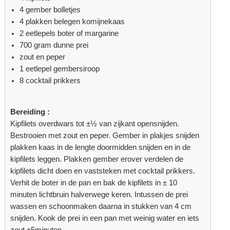
4 gember bolletjes
4 plakken belegen komijnekaas
2 eetlepels boter of margarine
700 gram dunne prei
zout en peper
1 eetlepel gembersiroop
8 cocktail prikkers
Bereiding :
Kipfilets overdwars tot ±½ van zijkant opensnijden.
Bestrooien met zout en peper. Gember in plakjes snijden
plakken kaas in de lengte doormidden snijden en in de
kipfilets leggen. Plakken gember erover verdelen de
kipfilets dicht doen en vaststeken met cocktail prikkers.
Verhit de boter in de pan en bak de kipfilets in ± 10
minuten lichtbruin halverwege keren. Intussen de prei
wassen en schoonmaken daarna in stukken van 4 cm
snijden. Kook de prei in een pan met weinig water en iets
zout ±5minuten.