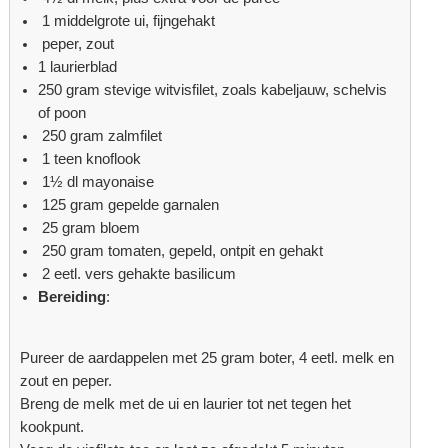
1 middelgrote ui, fijngehakt
peper, zout
1 laurierblad
250 gram stevige witvisfilet, zoals kabeljauw, schelvis
of poon
250 gram zalmfilet
1 teen knoflook
1½ dl mayonaise
125 gram gepelde garnalen
25 gram bloem
250 gram tomaten, gepeld, ontpit en gehakt
2 eetl. vers gehakte basilicum​
Bereiding
:
Pureer de aardappelen met 25 gram boter, 4 eetl. melk en
zout en peper.
Breng de melk met de ui en laurier tot net tegen het
kookpunt.