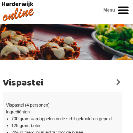
Menu
Vispastei
Vispastei (4 personen)
Ingrediënten
700 gram aardappelen in de schil gekookt en gepeld
125 gram boter
4½ dl melk, plus extra voor de puree