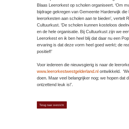
Blaas Leerorkest op scholen organiseert. ‘Om mu
bijdrage gekregen van Gemeente Harderwijk die 
leerorkesten aan scholen aan te bieden’, vertelt R
Cultuurkust. ‘De scholen kunnen kosteloos deeln
en de hele organisatie. Bij Cultuurkust zijn we 
Leerorkest en ik ben heel blij dat daar nu een P
ervaring is dat deze vorm heel goed werkt; de rea
positief!’
Voor iedereen die nieuwsgierig is naar de leerork
www.leerorkestwestgelderland.nl
ontwikkeld. ‘We
doen. Maar veel belangrijker nog; we hopen dat
ontzettend leuk is!’.
Terug naar overzicht