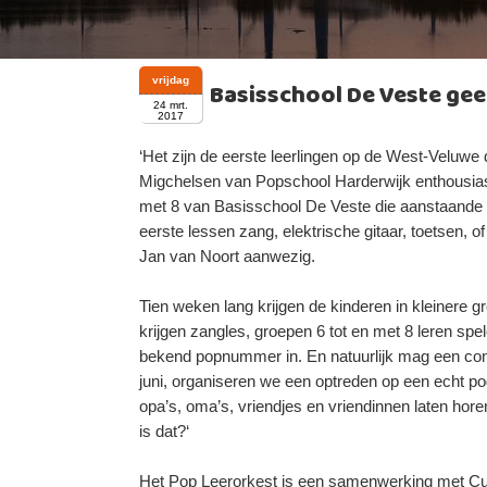
vrijdag
Basisschool De Veste gee
24 mrt.
2017
‘Het zijn de eerste leerlingen op de West-Veluwe
Migchelsen van Popschool Harderwijk enthousiast.
met 8 van Basisschool De Veste die aanstaande 
eerste lessen zang, elektrische gitaar, toetsen, o
Jan van Noort aanwezig.
Tien weken lang krijgen de kinderen in kleinere 
krijgen zangles, groepen 6 tot en met 8 leren sp
bekend popnummer in. En natuurlijk mag een conce
juni, organiseren we een optreden op een echt po
opa’s, oma’s, vriendjes en vriendinnen laten hor
is dat?‘
Het Pop Leerorkest is een samenwerking met Cul