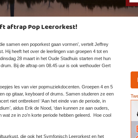
ft aftrap Pop Leerorkest!
 die samen een poporkest gaan vormen’, vertelt Jeffrey
 Hij heeft het over de leerlingen van groepen 4 tot en
dinsdag 28 maart in het Oude Stadhuis starten met hun
f drum. Bij de aftrap om 08.45 uur is ook wethouder Gert
groepjes les van vier popmuziekdocenten. Groepen 4 en 5
elen op gitaar, keyboard of drums. Samen studeren ze een
Twe
rt niet ontbreken! ‘Aan het einde van de periode, in
dium’, aldus Erik de Nood, ‘dan kunnen ze aan ouders,
en wat ze in zo’n korte periode hebben geleerd. Hoe cool
tuurkust, die ook het Symfonisch Leerorkest en het