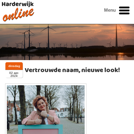
Menu
dinsdag
Vertrouwde naam, nieuwe look!
02 apr.
2024