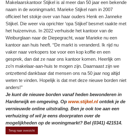
Makelaarskantoor Stijkel is al meer dan 50 jaar een bekende
naam in de woningmarkt. Marieke Stijkel nam in 2007
officieel het stokje over van haar ouders Henk en Janneke
Stijkel. Die weer via oprichter ‘opa Stijkel’ besmet raakte met
het huizenvirus. In 2022 verhuisde het kantoor van de
Weiburglaan naar de Diepegracht, waar Marieke nu een
kantoor aan huis heeft. ‘‘De markt is veranderd. Ik rijd nu
vaker naar verkopers toe voor een kop koffie en een
gesprek, dan dat ze naar ons kantoor komen. Heerlijk om
zo’n makelaar-aan-huis te mogen zijn. Daarnaast zijn we
ontzettend dankbaar dat mensen ons na 50 jaar nog altijd
weten te vinden. Hopelijk is dat met deze nieuwe borden niet
anders!’’
Je kunt de nieuwe borden vanaf heden bewonderen in
Harderwijk en omgeving. Op
www.stijkel.nl
ontdek je de
vernieuwde online uitstraling. Ben je ook toe aan een
verhuizing of wil je eens doorpraten over de
mogelijkheden op de woningmarkt?
Bel (0341) 421514.
Terug naar overzicht