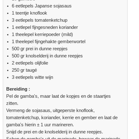
6 eetlepels Japanse sojasaus
1 teentje knoflook
3 eetlepels tomatenketchup
1 eetlepel fijngesneden koriander
1 theelepel kerriepoeder (mild)
1 theelepel fijngehakte gemberwortel
500 gr prei in dunne reepjes
500 gr knolselderij in dunne reepjes
2 eetlepels olijfolie
250 gr taugé
3 eetlepels witte wijn
Bereiding :
Pel de gamba's, maar laat de kopjes en de staartjes
zitten.
Vermeng de sojasaus, uitgeperste knoflook,
tomatenketchup, koriander, kerrie en gember en laat de
gamba's hierin ± 1 uur marineren.
Snijd de prei en de knolselderij in dunne reepjes.
Schep de gamba's uit de marinade, bewaar de marinade.