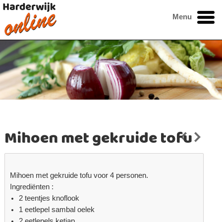
Menu
Mihoen met gekruide tofu
Mihoen met gekruide tofu voor 4 personen.
Ingrediënten :
2 teentjes knoflook
1 eetlepel sambal oelek
2 eetlepels ketjap