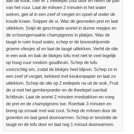
aan de kook, roer er 1 theelepel zout door en neem de pan
van het vuur. Laat de mihoen 2 minuten in het water
weken, giet af in een zeef of vergiet en spoel af onder de
koude kraan. Snipper de ui. Was de gesneden prei en laat
uitlekken. Snijd de geschrapte wortel in dunne reepjes en
de schoongemaakte champignons in plakjes. Was de
taugé in ruim koud water, schep er de bovendrijvende
groene vliesjes af en laat de taugé uitlekken. Verhit de olie
in een wok en bak de blokjes tofu met niet te veel tegelijk
op hoog vuur rondom goudbruin. Schep de tofu
voorzichtig om, zodat de blokjes heel blijven. Schep ze in
een zeef of vergiet, bekleed met keukenpapier en laat ze
uitlekken. Schep de olie op 2 eetlepels na uit de wok. Fruit
de ui met het gemberpoeder en de theelepel sambal
lichtbruin. Laat de wortel 2 minuten meebakken en voeg
de prei en de champignons toe. Roerbak 3 minuten en
breng op smaak met wat zout. Schep de mihoen door de
groenten en laat goed doorwarmen. Schep er tenslotte de
taugé en de tofu door en laat nog 1 minuut doorwarmen.