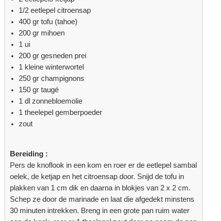
1/2 eetlepel citroensap
400 gr tofu (tahoe)
200 gr mihoen
1 ui
200 gr gesneden prei
1 kleine winterwortel
250 gr champignons
150 gr taugé
1 dl zonnebloemolie
1 theelepel gemberpoeder
zout
Bereiding :
Pers de knoflook in een kom en roer er de eetlepel sambal
oelek, de ketjap en het citroensap door. Snijd de tofu in
plakken van 1 cm dik en daarna in blokjes van 2 x 2 cm.
Schep ze door de marinade en laat die afgedekt minstens
30 minuten intrekken. Breng in een grote pan ruim water