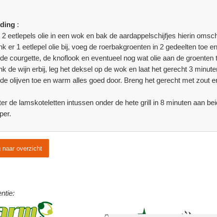
iding
:
t 2 eetlepels olie in een wok en bak de aardappelschijfjes hierin oms
k er 1 eetlepel olie bij, voeg de roerbakgroenten in 2 gedeelten to
de courgette, de knoflook en eventueel nog wat olie aan de groenten 
k de wijn erbij, leg het deksel op de wok en laat het gerecht 3 minute
de olijven toe en warm alles goed door. Breng het gerecht met zout e
er de lamskoteletten intussen onder de hete grill in 8 minuten aan be
per.
 naar overzicht
ntie: