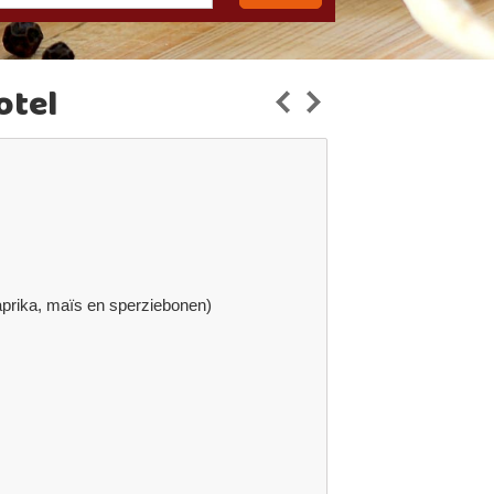
otel
paprika, maïs en sperziebonen)