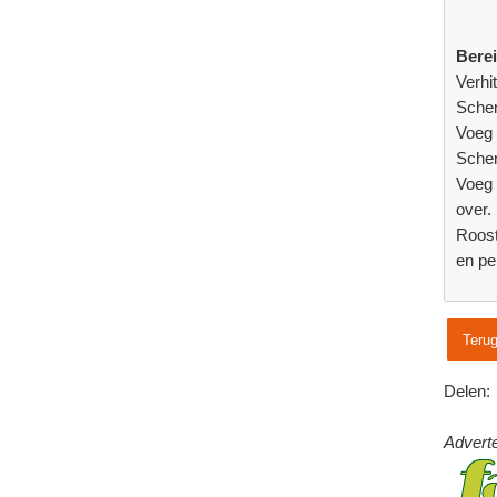
Bere
Verhi
Schen
Voeg 
Schen
Voeg 
over.
Roost
en pe
Terug
Delen:
Adverte