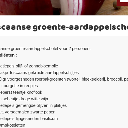
scaanse groente-aardappelsch
anse groente-aardappelschotel voor 2 personen.
diënten
:
etlepels olijf- of zonnebloemolie
zakje Toscaans gekruide aardappelschijfjes
0 gr voorgesneden roerbakgroenten (wortel, bleekselderij, broccoli, 
4 courgette in reepjes
geperst teentje knoflook
n scheutje droge witte wijn
eetlepels gemengde olijven in plakjes
ut, versgemalen zwarte peper
eetlepels fijngesneden basilicum
lamskoteletten